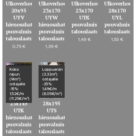
Ulkoverhouspaneeli
Ulkoverhouspaneeli
Ulkoverhouspaneeli
Ulkoverhous
20x95
23x170
23x170
28x170
UYV
UYW
UTK
UYL
hienosahattu
hienosahattu
puuvalmis
puuvalmis
puuvalmis
puuvalmis
talouslaatu
talouslaatu
talouslaatu
talouslaatu
1,49
€
1,55
€
0,75
€
1,39
€
Koko
Loppuerän
nipun
(3,33m²)
(14m²)
ostajalle
ostajalle
-25%:
-15%:
1,49€/m
1,52€/m
(8,05€/m²)
Ulkoverhouspaneeli
Ulkoverhouspaneeli
(11,25€/m²)
23x145
28x195
UTK
UTS
hienosahattu
hienosahattu
puuvalmis
puuvalmis
talouslaatu
talouslaatu