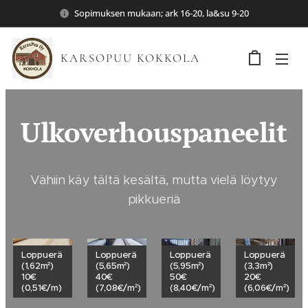
Sopimuksen mukaan; ark 16-20, la&su 9-20
KARSOPUU KOKKOLA
Ulkoverhouspaneelit
Vähiin käy tältä kesältä, mutta vielä löytyy
pikkueriä
Loppuerä
Loppuerä
Loppuerä
Loppuerä
(1,62m²)
(5,65m²)
(5,95m²)
(3,3m²)
10€
40€
50€
20€
(0,51€/m)
(7,08€/m²)
(8,40€/m²)
(6,06€/m²)