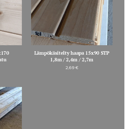
x170
Lämpökäsitelty haapa 15x90 STP
atu
1,8m / 2,4m / 2,7m
2,69
€