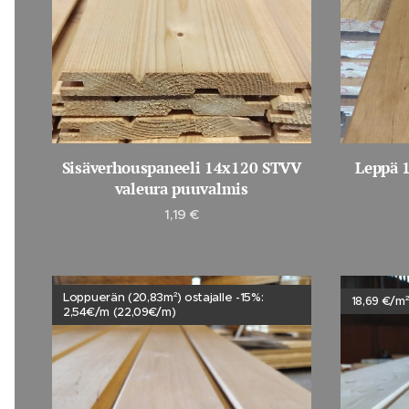
Sisäverhouspaneeli 14x120 STVV
Leppä 1
valeura puuvalmis
1,19
€
Loppuerän (20,83m²) ostajalle -15%:
18,69 €/m²
2,54€/m (22,09€/m)