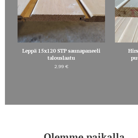
Leppä 15x120 STP saunapaneeli
Hir
talouslaatu
pu
2,99
€
Olemme paikalla