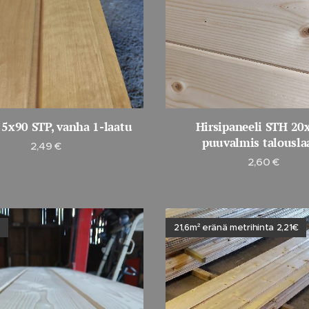
5x90 STP, vanha 1-laatu
Hirsipaneeli STH 20
puuvalmis talousla
2,49
€
2,60
€
21,6m² eränä metrihinta 2,21€