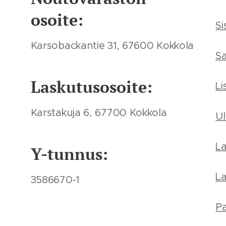
osoite:
Si
Karsobackantie 31, 67600 Kokkola
S
Laskutusosoite:
Li
Karstakuja 6, 67700 Kokkola
U
L
Y-tunnus:
L
3586670-1
Pa