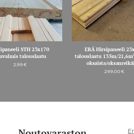
sipaneeli STH 23x170
ERÄ Hirsipaneeli 23
uvalmis talouslaatu
talouslaatu 135m/21,6m²
oksaista/oksanreikä
2,99
€
299,00
€
Noutovaraston
Er