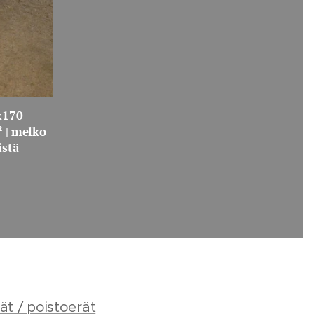
x170
 | melko
istä
ät / poistoerät