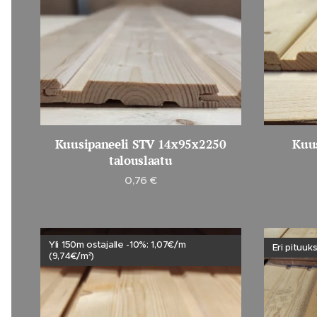
Kuusipaneeli STV 14x95x2250
Kuu
talouslaatu
0,76
€
Yli 150m ostajalle -10%: 1,07€/m
Eri pituuk
(9,74€/m²)