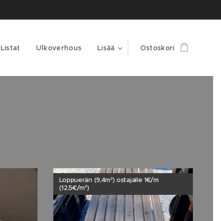
Listat
Ulkoverhous
Lisää
Ostoskori
Loppuerän (9,4m²) ostajalle 1€/m
(12,5€/m²)