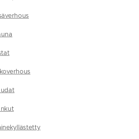
säverhous
auna
stat
lkoverhous
audat
ankut
inekyllästetty