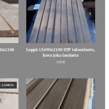
20x2100
Leppä 15x90x2100 STP talouslaatu,
kuva joka laudasta
1,19
€
%: 2,34€/m