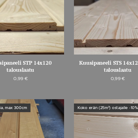
sipaneeli STP 14x120
Kuusipaneeli STS 14x1
talouslaatu
talouslaatu
0,99
€
0,99
€
sia, max 300cm
Koko erän (25m²) ostajalle -10