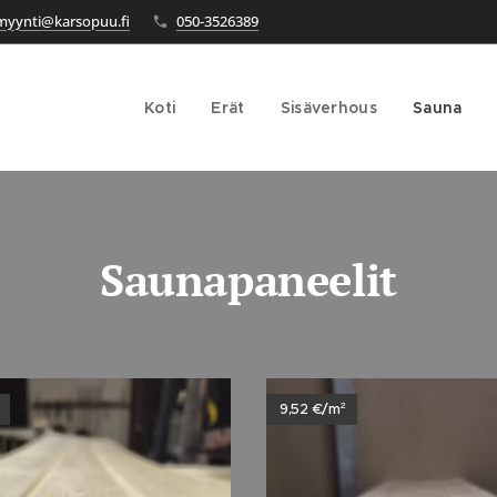
myynti@karsopuu.fi
050-3526389
Koti
Erät
Sisäverhous
Sauna
Saunapaneelit
9,52 €/m²