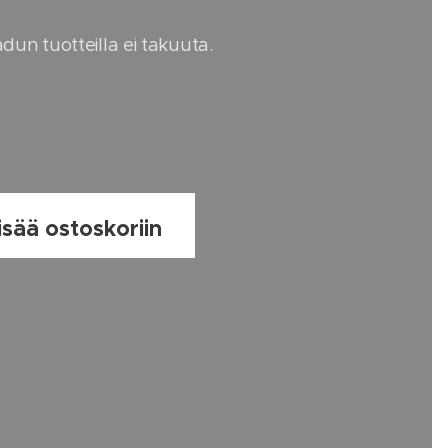
dun tuotteilla ei takuuta.
a
isää ostoskoriin