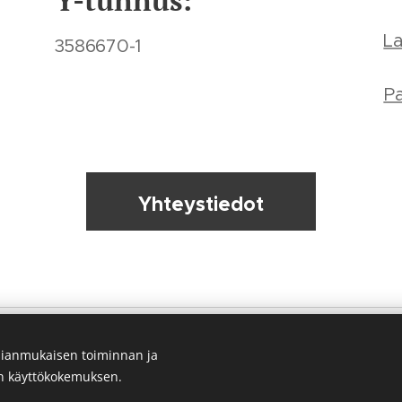
Y-tunnus:
L
3586670-1
Pa
Yhteystiedot
Sivuston kaikki hinnat sis. alv 25,5%
ianmukaisen toiminnan ja
Myyntiehdot
Evästeet
en käyttökokemuksen.
© 2026 Kaikki oikeudet pidätetään