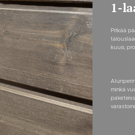
1-la
Pitkää pä
talouslaa
kuusi, pro
Alunperin
minkä vuo
paketeissa
varastoinn