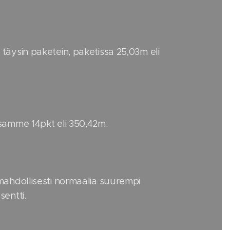
äysin paketein, paketissa 25,03m eli
samme 14pkt eli 350,42m.
ahdollisesti normaalia suurempi
entti.