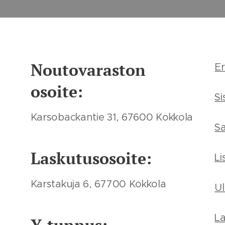
Noutovaraston
Er
osoite:
Si
Karsobackantie 31, 67600 Kokkola
S
Laskutusosoite:
Li
Karstakuja 6, 67700 Kokkola
U
L