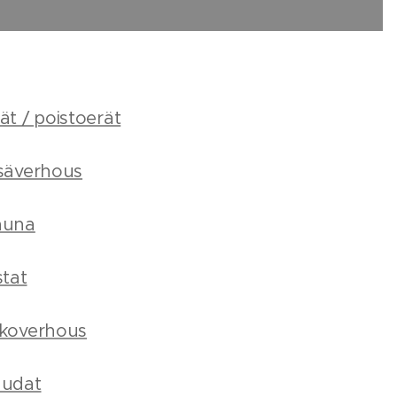
ät / poistoerät
säverhous
auna
stat
lkoverhous
audat