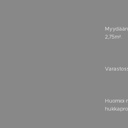
Myydään t
2,75m².
Varastos
Huomioi m
hukkapros