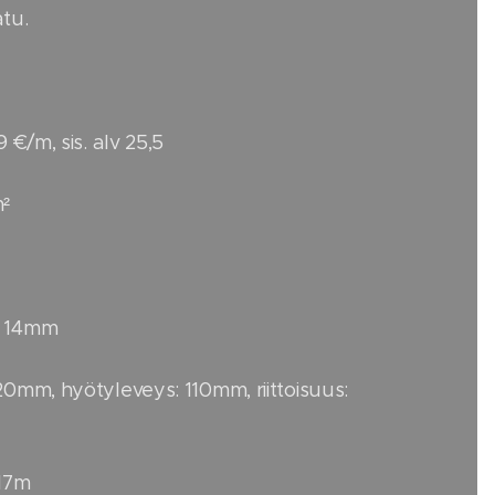
tu.
9 €/m, sis. alv 25,5
m²
: 14mm
20mm, hyötyleveys: 110mm, riittoisuus:
,17m