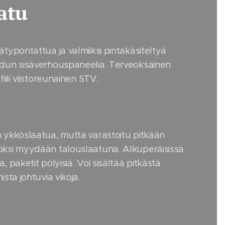
atu
ätypontattua ja valmiiksi pintakäsiteltyä
dun sisäverhouspaneelia. Terveoksainen
fiili viistoreunainen STV.
 ykköslaatua, mutta varastoitu pitkään
ksi myydään talouslaatuna. Alkuperäisissä
, paketit pölyisiä. Voi sisältää pitkästä
ista johtuvia vikoja.