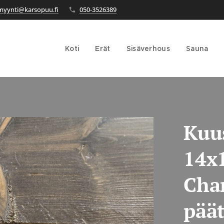
myynti@karsopuu.fi
050-3526389
Koti
Erät
Sisäverhous
Sauna
Kuu
14x
Char
päät