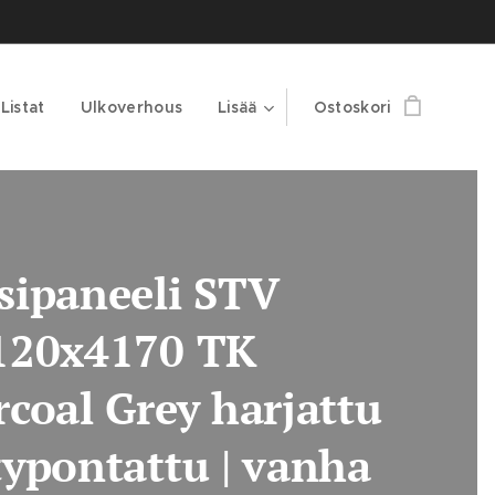
Listat
Ulkoverhous
Lisää
Ostoskori
sipaneeli STV
120x4170 TK
coal Grey harjattu
ypontattu | vanha