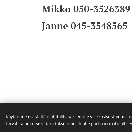
Mikko 050-3526389
Janne 045-3548565
Käytämme evästeitä mahdollistaaksemme verkkosivustomme as
turvallisuuden sekä tarjotaksemme sinulle parhaan mahdollis