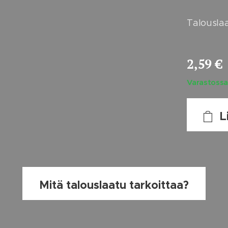
Talouslaa
2,59
€
Varastoss
L
Mitä talouslaatu tarkoittaa?